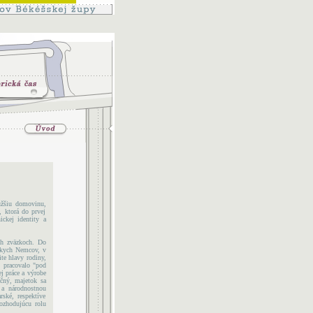
užšiu domovinu,
, ktorá do prvej
ckej identity a
ch zväzkoch. Do
yskych Nemcov, v
te hlavy rodiny,
, pracovalo "pod
ej práce a výrobe
ačný, majetok sa
 a národnostnou
ské, respektíve
ozhodujúcu rolu