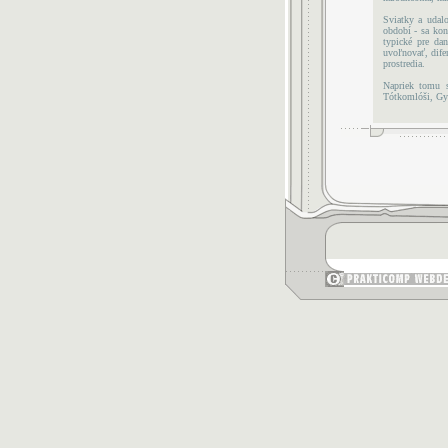
Sviatky a udalo
období - sa kon
typické pre da
uvoľnovať, dife
prostredia.
Napriek tomu s
Tótkomlóši, Gyu