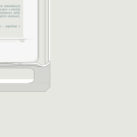
ých kalendárnych
zvykov a obyčají
očenstvá začali
jších okolností,
e - napríklad v