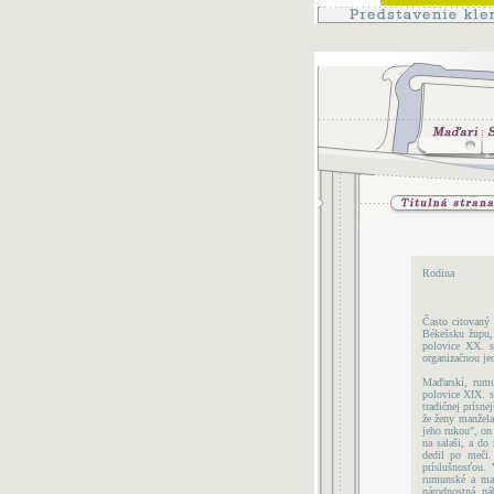
Rodina
Často citovaný
Békešsku župu, 
polovice XX. s
organizačnou je
Maďarskí, rumu
polovice XIX. s
tradičnej prísn
že ženy manžela
jeho rukou", on 
na salaši, a do
dedil po meči.
príslušnosťou.
rumunské a maď
národnostná, náb