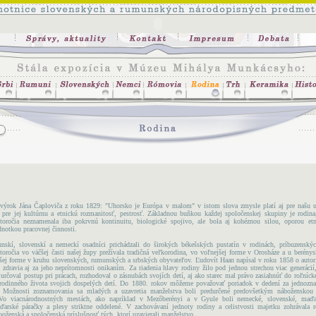
 výrok Jána Čaploviča z roku 1829: "Uhorsko je Európa v malom" v istom slova zmysle platí aj pre našu 
pre jej kultúrnu a etnickú rozmanitosť, pestrosť. Základnou buňkou každej spoločenskej skupiny je rodina
toročia neznamenala iba pokrvnú kontinuitu, biologické spojivo, ale bola aj kohéznou silou, oporou etni
dnotkou pracovnej činnosti.
nskí, slovenskí a nemeckí osadníci prichádzali do širokých békešských pustatín v rodinách, príbuzenský
toročia vo väčšej časti našej župy prežívala tradičná veľkorodina, vo voľnejšej forme v Orosháze a u berén
ejšej forme v kruhu slovenských, rumunských a srbských obyvateľov. Ľudovít Haan napísal v roku 1858 o autori
 zdravia aj za jeho neprítomnosti onikaním. Za riadenia hlavy rodiny žilo pod jednou strechou viac generácií
určoval postup pri prácach, rozhodoval o zásnubách svojích detí, aj ako starec mal právo zasiahnúť do roľníck
 rodinného života svojich dospelých detí. Do 1880. rokov môžeme považovať poriadok v dedení za jednozn
 Možnosti zoznamovania sa mladých a uzavretia manželstva boli predurčené predovšetkým náboženskou
 Vo viacnárodnostných mestách, ako napríklad v Mezőberényi a v Gyule boli nemecké, slovenské, maďar
arské páračky a plesy striktne oddelené. V zachovávaní jednoty rodiny a celistvosti majetku zohrávala r
oženská a spoločenská príslušnosť tých, ktorí uzavierali manželstvo.