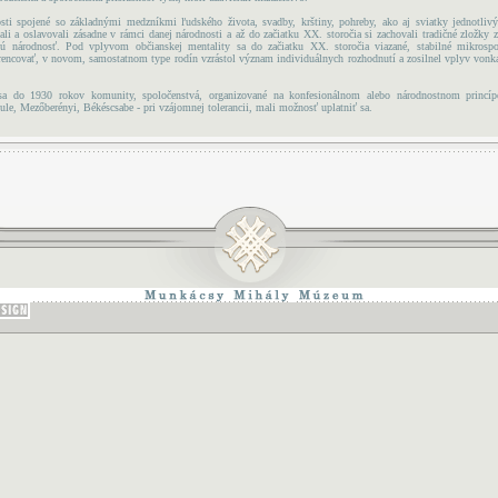
sti spojené so základnými medzníkmi ľudského života, svadby, krštiny, pohreby, ako aj sviatky jednotliv
ali a oslavovali zásadne v rámci danej národnosti a až do začiatku XX. storočia si zachovali tradičné zložky 
nú národnosť. Pod vplyvom občianskej mentality sa do začiatku XX. storočia viazané, stabilné mikrospol
rencovať, v novom, samostatnom type rodín vzrástol význam individuálnych rozhodnutí a zosilnel vplyv vonka
a do 1930 rokov komunity, spoločenstvá, organizované na konfesionálnom alebo národnostnom princíp
le, Mezőberényi, Békéscsabe - pri vzájomnej tolerancii, mali možnosť uplatniť sa.