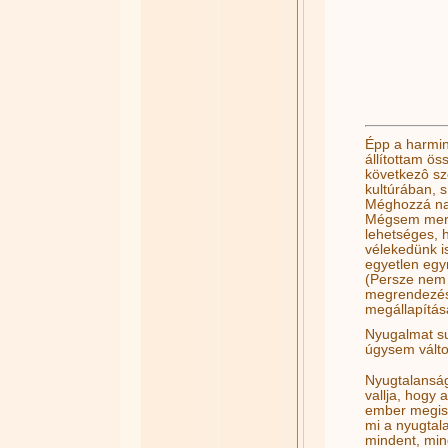
Épp a harminc
állítottam ös
következô sz
kultúrában, s
Méghozzá nagy
Mégsem meri 
lehetséges, 
vélekedünk is
egyetlen egyr
(Persze nem 
megrendezésre
megállapítása
Nyugalmat su
úgysem válto
Nyugtalanság
vallja, hogy 
ember megism
mi a nyugtal
mindent, min