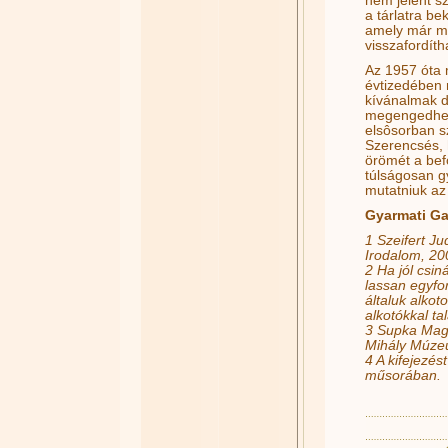
nem jelent sz
a tárlatra be
amely már ma
visszafordíth
Az 1957 óta 
évtizedében 
kívánalmak dal
megengedhetj
elsôsorban s
Szerencsés, 
örömét a bef
túlságosan g
mutatniuk az 
Gyarmati Ga
1 Szeifert Ju
Irodalom, 200
2 Ha jól csin
lassan egyfo
általuk alkot
alkotókkal ta
3 Supka Magd
Mihály Múzeu
4 A kifejezé
műsorában.