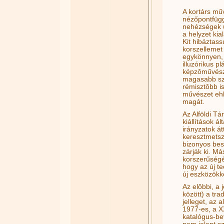
A kortárs mű
nézőpontfügg
nehézségek új
a helyzet ki
Kit hibáztass
korszellemet 
egykönnyen, 
illuzórikus p
képzôművésze
magasabb szi
rémisztôbb is
művészet ehh
magát.
Az Alföldi T
kiállítások á
irányzatok át
keresztmetsze
bizonyos bes
zárják ki. M
korszerűségé
hogy az új t
új eszközökke
Az elôbbi, a
között) a trad
jelleget, az 
1977-es, a XX
katalógus-be