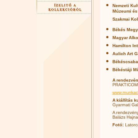
Nemzeti Kul
Múzeumi és
Szakmai Ko
Békés Megye
Magyar Alk
Hamilton In
Aulich Art G
Békéscsaba
Békéstáji M
A rendezvén
PRAKTICOMP 
www.munkac
A kiállítás 
Gyarmati Gab
A rendezvény 
Balázs Hajnal
Fotó:
Latorc