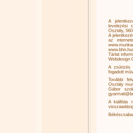
A jelentkez
levelezési
Osztály, 560
A jelentkezé
az internet
www.munkac
www.bhn.hu/al
Tárlat infor
Webdesign Gra
A zsűrizés 
fogadott műv
További fe
Osztály mun
Gábor szol
gyarmati@b
A kiállítás
visszaadásig 
Békéscsaba,